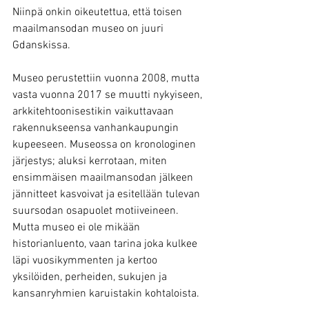
Niinpä onkin oikeutettua, että toisen 
maailmansodan museo on juuri 
Gdanskissa.
Museo perustettiin vuonna 2008, mutta 
vasta vuonna 2017 se muutti nykyiseen, 
arkkitehtoonisestikin vaikuttavaan 
rakennukseensa vanhankaupungin 
kupeeseen. Museossa on kronologinen 
järjestys; aluksi kerrotaan, miten 
ensimmäisen maailmansodan jälkeen 
jännitteet kasvoivat ja esitellään tulevan 
suursodan osapuolet motiiveineen. 
Mutta museo ei ole mikään 
historianluento, vaan tarina joka kulkee 
läpi vuosikymmenten ja kertoo 
yksilöiden, perheiden, sukujen ja 
kansanryhmien karuistakin kohtaloista.