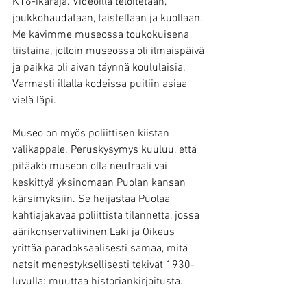
K16-ikäraja. Videoilla teloitetaan, 
joukkohaudataan, taistellaan ja kuollaan. 
Me kävimme museossa toukokuisena 
tiistaina, jolloin museossa oli ilmaispäivä 
ja paikka oli aivan täynnä koululaisia. 
Varmasti illalla kodeissa puitiin asiaa 
vielä läpi.
Museo on myös poliittisen kiistan 
välikappale. Peruskysymys kuuluu, että 
pitääkö museon olla neutraali vai 
keskittyä yksinomaan Puolan kansan 
kärsimyksiin. Se heijastaa Puolaa 
kahtiajakavaa poliittista tilannetta, jossa 
äärikonservatiivinen Laki ja Oikeus 
yrittää paradoksaalisesti samaa, mitä 
natsit menestyksellisesti tekivät 1930-
luvulla: muuttaa historiankirjoitusta.