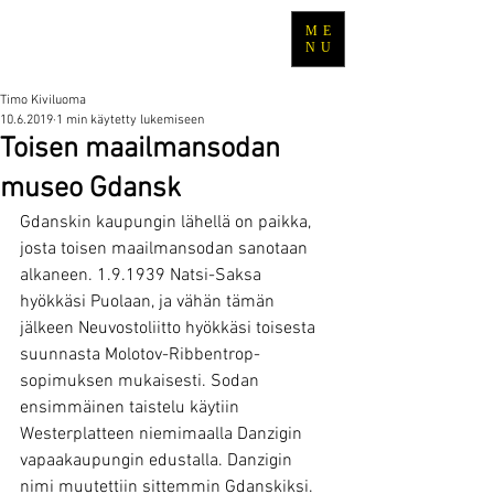
ME
TRAVEL WITH TIMO
NU
Timo Kiviluoma
10.6.2019
1 min käytetty lukemiseen
Toisen maailmansodan
museo Gdansk
Gdanskin kaupungin lähellä on paikka, 
josta toisen maailmansodan sanotaan 
alkaneen. 1.9.1939 Natsi-Saksa 
hyökkäsi Puolaan, ja vähän tämän 
jälkeen Neuvostoliitto hyökkäsi toisesta 
suunnasta Molotov-Ribbentrop-
sopimuksen mukaisesti. Sodan 
ensimmäinen taistelu käytiin 
Westerplatteen niemimaalla Danzigin 
vapaakaupungin edustalla. Danzigin 
nimi muutettiin sittemmin Gdanskiksi. 