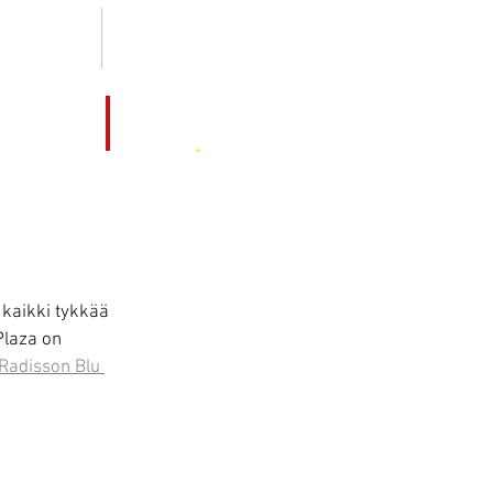
 2013 -2019
MEDIA KIT
MO
Hotel
Cruise
.
Magazine
 kaikki tykkää 
Plaza on 
Radisson Blu 