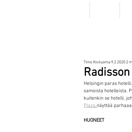
ETUSIVU
HOTELLIT
RIS
TRAV
Timo Kiviluoma
9.2.2020
2 m
Radisson 
Helsingin paras hotelli
samoista hotelleista. 
kuitenkin se hotelli, 
Plaza
näyttää parhaaat 
HUONEET