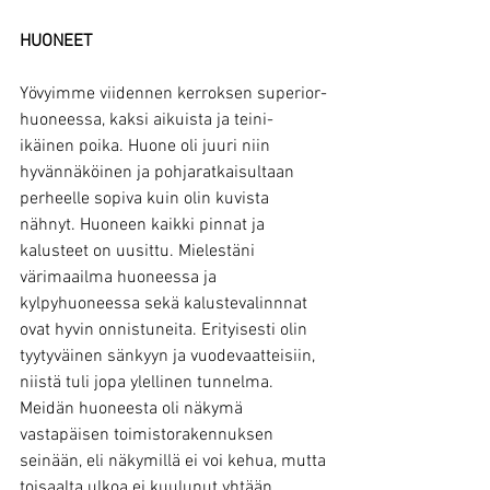
HUONEET
Yövyimme viidennen kerroksen superior-
huoneessa, kaksi aikuista ja teini-
ikäinen poika. Huone oli juuri niin 
hyvännäköinen ja pohjaratkaisultaan 
perheelle sopiva kuin olin kuvista 
nähnyt. Huoneen kaikki pinnat ja 
kalusteet on uusittu. Mielestäni 
värimaailma huoneessa ja 
kylpyhuoneessa sekä kalustevalinnnat 
ovat hyvin onnistuneita. Erityisesti olin 
tyytyväinen sänkyyn ja vuodevaatteisiin, 
niistä tuli jopa ylellinen tunnelma. 
Meidän huoneesta oli näkymä 
vastapäisen toimistorakennuksen 
seinään, eli näkymillä ei voi kehua, mutta 
toisaalta ulkoa ei kuulunut yhtään 