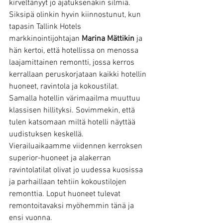
kirveltänyyt jo ajatuksenakin silmiä. 
Siksipä olinkin hyvin kiinnostunut, kun 
tapasin Tallink Hotels 
markkinointijohtajan 
Marina Mättikin 
ja 
hän kertoi, että hotellissa on menossa 
laajamittainen remontti, jossa kerros 
kerrallaan peruskorjataan kaikki hotellin 
huoneet, ravintola ja kokoustilat. 
Samalla hotellin värimaailma muuttuu 
klassisen hillityksi. Sovimmekin, että 
tulen katsomaan miltä hotelli näyttää 
uudistuksen keskellä.  
Vierailuaikaamme viidennen kerroksen 
superior-huoneet ja alakerran 
ravintolatilat olivat jo uudessa kuosissa 
ja parhaillaan tehtiin kokoustilojen 
remonttia. Loput huoneet tulevat 
remontoitavaksi myöhemmin tänä ja 
ensi vuonna.