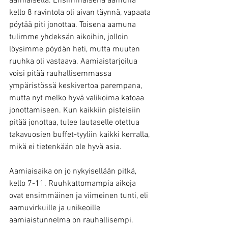
aamiaisella. Ensimmäisenä aamuna 
kello 8 ravintola oli aivan täynnä, vapaata 
pöytää piti jonottaa. Toisena aamuna 
tulimme yhdeksän aikoihin, jolloin 
löysimme pöydän heti, mutta muuten 
ruuhka oli vastaava. Aamiaistarjoilua 
voisi pitää rauhallisemmassa 
ympäristössä keskivertoa parempana, 
mutta nyt melko hyvä valikoima katoaa 
jonottamiseen. Kun kaikkiin pisteisiin 
pitää jonottaa, tulee lautaselle otettua 
takavuosien buffet-tyyliin kaikki kerralla, 
mikä ei tietenkään ole hyvä asia.
Aamiaisaika on jo nykyisellään pitkä, 
kello 7-11. Ruuhkattomampia aikoja 
ovat ensimmäinen ja viimeinen tunti, eli 
aamuvirkuille ja unikeoille 
aamiaistunnelma on rauhallisempi. 