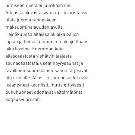
uimiseen niistä ei juurikaan ole. 
Altaassa olevasta swim up -baarista voi 
tilata juomia rannekkeen 
maksuominaisuuden avulla. 
Heinäkuussa altaissa oli aika paljon 
lapsia ja teiniä ja tunnelma oli ajoittaain 
aika levoton. Enemmän kuin 
allasosastosta viehätyin laajasta 
saunaosastosta, useat höyrysaunat ja 
tavallinen suomalainen sauna tarjosivat 
tilaa kaikille. Allas- ja saunaosastot ovat 
ikääntyneet kauniisti, mutta erityisesti 
pukuhuoneet odottavat välttämätöntä 
korjausvuoroaan.