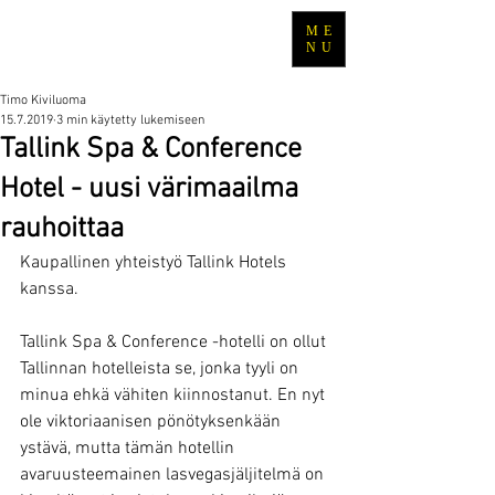
ME
TRAVEL WITH TIMO
NU
Timo Kiviluoma
15.7.2019
3 min käytetty lukemiseen
Tallink Spa & Conference
Hotel - uusi värimaailma
rauhoittaa
Kaupallinen yhteistyö Tallink Hotels 
kanssa.
Tallink Spa & Conference -hotelli on ollut 
Tallinnan hotelleista se, jonka tyyli on 
minua ehkä vähiten kiinnostanut. En nyt 
ole viktoriaanisen pönötyksenkään 
ystävä, mutta tämän hotellin 
avaruusteemainen lasvegasjäljitelmä on 