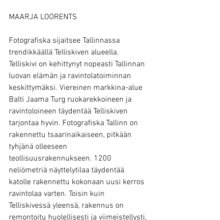
MAARJA LOORENTS
Fotografiska sijaitsee Tallinnassa 
trendikkäällä Telliskiven alueella. 
Telliskivi on kehittynyt nopeasti Tallinnan 
luovan elämän ja ravintolatoiminnan 
keskittymäksi. Viereinen markkina-alue 
Balti Jaama Turg ruokarekkoineen ja 
ravintoloineen täydentää Telliskiven 
tarjontaa hyvin. Fotografiska Tallinn on 
rakennettu tsaarinaikaiseen, pitkään 
tyhjänä olleeseen 
teollisuusrakennukseen. 1200 
neliömetriä näyttelytilaa täydentää 
katolle rakennettu kokonaan uusi kerros 
ravintolaa varten. Toisin kuin 
Telliskivessä yleensä, rakennus on 
remontoitu huolellisesti ja viimeistellysti, 