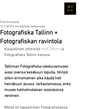
ME
TRAVEL WITH TIMO
NU
Timo Kiviluoma
12.7.2019
3 min käytetty lukemiseen
Fotografiska Tallinn +
Fotografiskan ravintola
Kaupallinen yhteistyö 
Visit Tallinn 
ja 
Fotografiska Tallinn kanssa.
Tallinnan Fotografiska-valokuvamuseo 
avasi ovensa kesäkuun lopulla. Niinpä 
olikin erinomainen aika käydä heti 
heinäkuun alussa  tarkastamassa, onko 
museo tukholmalaisen isosiskonsa 
veroinen. 
Meillä oli tapaaminen Fotografiskassa 