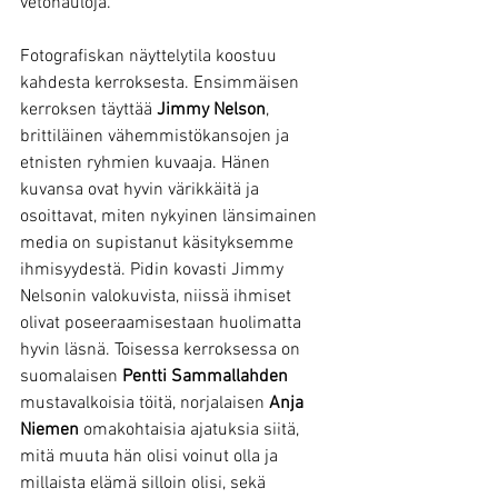
vetonauloja.
Fotografiskan näyttelytila koostuu 
kahdesta kerroksesta. Ensimmäisen 
kerroksen täyttää 
Jimmy Nelson
, 
brittiläinen vähemmistökansojen ja 
etnisten ryhmien kuvaaja. Hänen 
kuvansa ovat hyvin värikkäitä ja 
osoittavat, miten nykyinen länsimainen 
media on supistanut käsityksemme 
ihmisyydestä. Pidin kovasti Jimmy 
Nelsonin valokuvista, niissä ihmiset 
olivat poseeraamisestaan huolimatta 
hyvin läsnä. Toisessa kerroksessa on 
suomalaisen 
Pentti Sammallahden
mustavalkoisia töitä, norjalaisen 
Anja 
Niemen
 omakohtaisia ajatuksia siitä, 
mitä muuta hän olisi voinut olla ja 
millaista elämä silloin olisi, sekä 