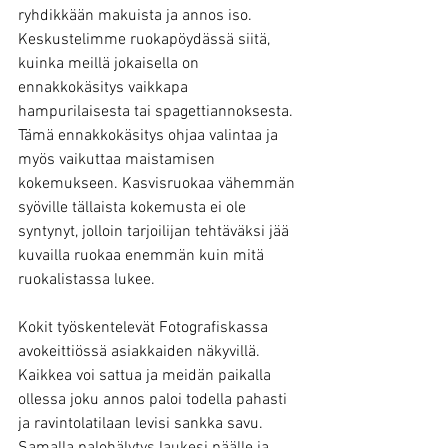
ryhdikkään makuista ja annos iso. 
Keskustelimme ruokapöydässä siitä, 
kuinka meillä jokaisella on 
ennakkokäsitys vaikkapa 
hampurilaisesta tai spagettiannoksesta. 
Tämä ennakkokäsitys ohjaa valintaa ja 
myös vaikuttaa maistamisen 
kokemukseen. Kasvisruokaa vähemmän 
syöville tällaista kokemusta ei ole 
syntynyt, jolloin tarjoilijan tehtäväksi jää 
kuvailla ruokaa enemmän kuin mitä 
ruokalistassa lukee.
Kokit työskentelevät Fotografiskassa 
avokeittiössä asiakkaiden näkyvillä. 
Kaikkea voi sattua ja meidän paikalla 
ollessa joku annos paloi todella pahasti 
ja ravintolatilaan levisi sankka savu. 