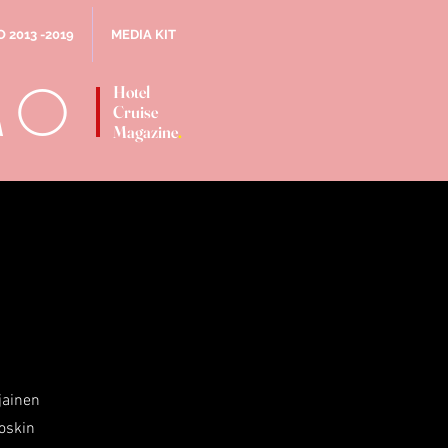
 2013 -2019
MEDIA KIT
MO
Hotel
Cruise
.
Magazine
jainen
joskin