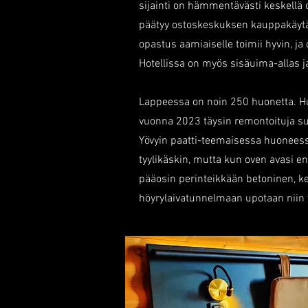
sijainti on hämmentävästi keskellä 
päätyy ostoskeskuksen kauppakäytäv
opastus aamiaiselle toimii hyvin, j
Hotellissa on myös sisäuima-allas j
Lappeessa on noin 250 huonetta. Huo
vuonna 2023 täysin remontoituja sup
Yövyin paatti-teemaisessa huoneessa
tyylikäskin, mutta kun oven avasi 
pääosin perinteikkään betoninen, k
höyrylaivatunnelmaan upotaan niin 