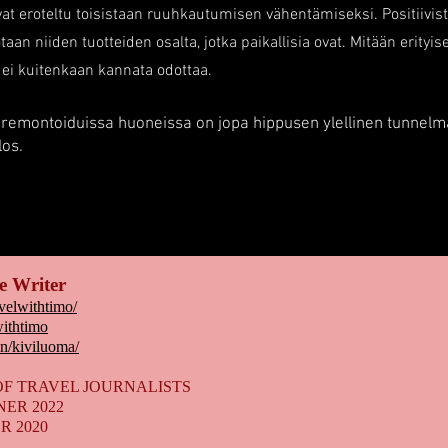
tavat eroteltu toisistaan ruuhkautumisen vähentämiseksi. Positiivis
aan niiden tuotteiden osalta, jotka paikallisia ovat. Mitään erityis
 ei kuitenkaan kannata odottaa.
 remontoiduissa huoneissa on jopa hippusen ylellinen tunnelm
los.
e Writer
velwithtimo/
ithtimo
in/kiviluoma/
OF TRAVEL JOURNALISTS
ER 2022
R 2020