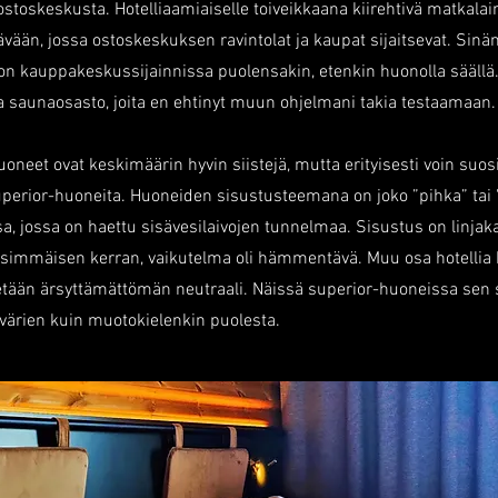
ostoskeskusta. Hotelliaamiaiselle toiveikkaana kiirehtivä matkala
ään, jossa ostoskeskuksen ravintolat ja kaupat sijaitsevat. Sinä
a on kauppakeskussijainnissa puolensakin, etenkin huonolla säällä
a saunaosasto, joita en ehtinyt muun ohjelmani takia testaamaan.
neet ovat keskimäärin hyvin siistejä, mutta erityisesti voin suosi
erior-huoneita. Huoneiden sisustusteemana on joko ”pihka” tai "p
, jossa on haettu sisävesilaivojen tunnelmaa. Sisustus on linjaka
ensimmäisen kerran, vaikutelma oli hämmentävä. Muu osa hotellia
etään ärsyttämättömän neutraali. Näissä superior-huoneissa sen 
värien kuin muotokielenkin puolesta.