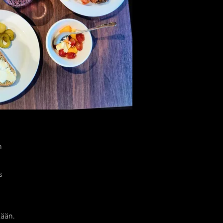
n
s
kään.