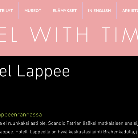
TEILYT
MUSEOT
ELÄMYKSET
IN ENGLISH
ARKISTO
EL WITH TI
el Lappee
Lappeenrannassa
 ei ruuhkaksi asti ole. Scandic Patrian lisäksi matkalaisen ensisi
appee. Hotelli Lappeella on hyvä keskustasijainti Brahenkadulla, 