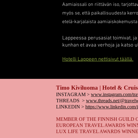
Aamiaissali on riittävän iso, tarjot
myös se, että paikallisuudesta kerrot
etelä-karjalaista aamiaiskokemusta
Lappeessa perusasiat toimivat, ja
kunhan et avaa verhoja ja katso u
Hotelli Lappeen nettisivut täällä.
Timo Kiviluoma | Hotel & Cruis
INSTAGRAM >
www.instagram.com/tra
THREADS >
www.threads.net/@travelw
LINKEDIN >
https://www.linkedin.com/
MEMBER OF THE FINNISH GUILD 
EUROPEAN TRAVEL AWARDS WINN
LUX LIFE TRAVEL AWARDS WINNE