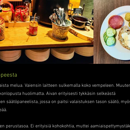
ppeesta
oittaista melua. Vaiensin laitteen sulkemalla koko vempeleen. Muute
viikonlopusta huolimatta. Aivan erityisesti tykkäsin selkeästä
n säätöpaneelista, jossa on paitsi valaistuksen tason säätö, myö
eää.
en perustasoa. Ei erityisiä kohokohtia, muttei aamiaispettymystä