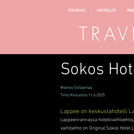
ETUSIVU
HOTELLIT
RIS
TRAV
Sokos Hot
Mainos GoSaimaa
Timo Kiviluoma 11.6.2025
Lappee on keskustahotelli 
Lappeenrannassa hotellivaihtoehtoja
vaihtoehto on Original Sokos Hotel L