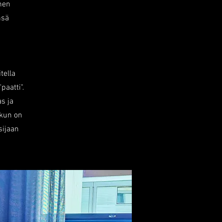
inen
nsä
.
tella
aatti".
s ja
 kun on
sijaan