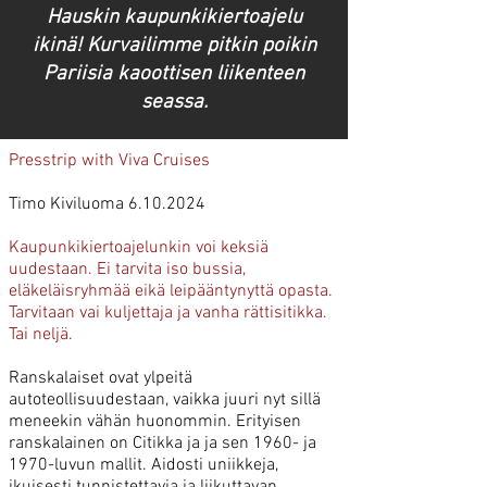
Hauskin kaupunkikiertoajelu
ikinä! Kurvailimme pitkin poikin
Pariisia kaoottisen liikenteen
seassa.
Presstrip with Viva Cruises
Timo Kiviluoma
6.10.2024
Kaupunkikiertoajelunkin voi keksiä
uudestaan. Ei tarvita iso bussia,
eläkeläisryhmää eikä leipääntynyttä opasta.
Tarvitaan vai kuljettaja ja vanha rättisitikka.
Tai neljä.
Ranskalaiset ovat ylpeitä
autoteollisuudestaan, vaikka juuri nyt sillä
meneekin vähän huonommin. Erityisen
ranskalainen on Citikka ja ja sen 1960- ja
1970-luvun mallit. Aid
osti uniikkeja,