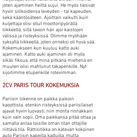
joten ajaminen heiltä sujui. He myös tiesivät
hyvin sitikoidensa leveyden - tai kapeuden,
sekä kääntösäteen. Ajoittain vaikutti kuin
kuljettaja olisi ollut moottoripyörällä
liikkeellä, sillä tavoin hän ajoi kaistojen
välissä ja risteyksissä. Olimme myöhään
syksyllä liikkeellä, joten onneksi oli hyvä sää.
Kokemukseen kun kuuluu katto auki
ajaminen. Katto auki ajaminen oli myös
sikäli fiksua, että minä pitkänä miehenä en
muuten olisi mahtunut takapenkille. Nyt
sijoitimme etupenkille rotevimman.
2CV PARIS TOUR KOKEMUKSIA
Pariisin liikenne on paikka paikoin
kaoottista. etenkin risteyksissä pariisilaiset
ajavat hyvin luovasti, niin monta rinnakkain
kuin vain sopii. Oma paikkansa pitää ottaa ja
samalla antaa toisille oman tilan ottajille
riittävä tila. Rättisitikka on kätevän kokoinen
auto Pariisin kapeilla kaduilla, mutta