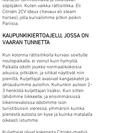
ikuisesti tunnistettavia ja liikuttavan
söpöjäkin. Kuten vaikka rättisitikka. Eli
Citroën 2CV (deux chevaux eli steam
horses), jolla kurvailimme pitkin poikin
Pariisia.
KAUPUNKIKIERTOAJELU, JOSSA ON
VAARAN TUNNETTA
Kun kolonna rättisitikoita kurvasi sovitulle
noutopaikalle, ei voinut kuin hymyillä.
Paikalla odotti joukko normaalikokoisia
aikuisia, pitkiäkin, ja sitikat näyttivät niin
pieniltä. Kuljettajat avasivat kangaskatot ja
ahtauduimme autoihin. Kuhunkin autoon 2-
3 henkilöä kuljettajan lisäksi. Kun sitten
lähdimme liikkeelle, ja ensimmäisissä
liikennevaloissa odotimme ison
turistibussin vieressä, ymmärsin kuinka
pienestä autosta on kyse ja kuinka matalalla
oikeasti istumme.
Kuljettajat olivat kokeneita Citroën-miehiä,