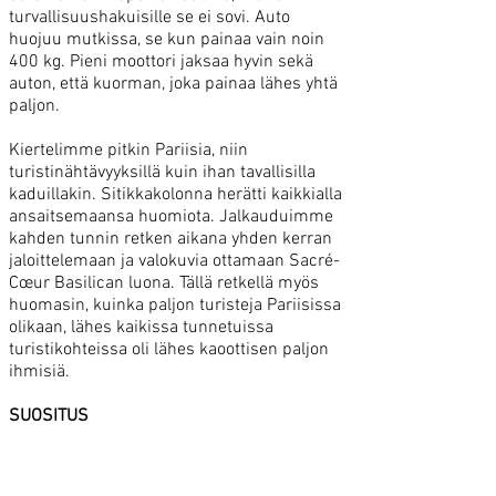
turvallisuushakuisille se ei sovi. Auto
huojuu mutkissa, se kun painaa vain noin
400 kg. Pieni moottori jaksaa hyvin sekä
auton, että kuorman, joka painaa lähes yhtä
paljon.
Kiertelimme pitkin Pariisia, niin
turistinähtävyyksillä kuin ihan tavallisilla
kaduillakin. Sitikkakolonna herätti kaikkialla
ansaitsemaansa huomiota. Jalkauduimme
kahden tunnin retken aikana yhden kerran
jaloittelemaan ja valokuvia ottamaan Sacré-
Cœur Basilican luona. Tällä retkellä myös
huomasin, kuinka paljon turisteja Pariisissa
olikaan, lähes kaikissa tunnetuissa
turistikohteissa oli lähes kaoottisen paljon
ihmisiä.
SUOSITUS
Suosittelen retkeä pienin varauksin.
Liikuntarajoitteisille ihmisille rättisitikkaan