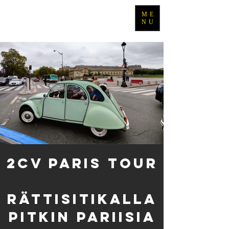
ME
TRAVEL WITH TIMO
NU
2CV Paris Tour
rättisitikalla
pitkin pariisia